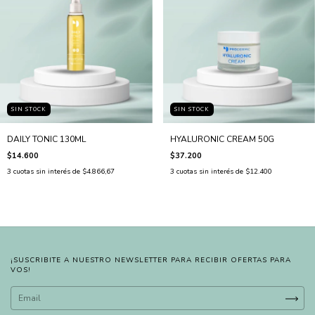
SIN STOCK
SIN STOCK
DAILY TONIC 130ML
HYALURONIC CREAM 50G
$14.600
$37.200
3
cuotas sin interés de
$4.866,67
3
cuotas sin interés de
$12.400
¡SUSCRIBITE A NUESTRO NEWSLETTER PARA RECIBIR OFERTAS PARA
VOS!