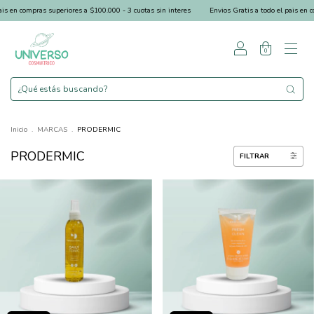
 en compras superiores a $100.000 - 3 cuotas sin interes
Envios Gratis a todo el pais en com
0
Inicio
.
MARCAS
.
PRODERMIC
PRODERMIC
FILTRAR