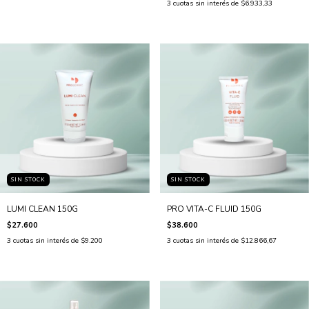
3
cuotas sin interés de
$6.933,33
SIN STOCK
SIN STOCK
LUMI CLEAN 150G
PRO VITA-C FLUID 150G
$27.600
$38.600
3
cuotas sin interés de
$9.200
3
cuotas sin interés de
$12.866,67