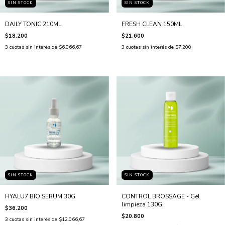
SIN STOCK
SIN STOCK
DAILY TONIC 210ML
FRESH CLEAN 150ML
$18.200
$21.600
3
cuotas sin interés de
$6.066,67
3
cuotas sin interés de
$7.200
SIN STOCK
SIN STOCK
HYALU7 BIO SERUM 30G
CONTROL BROSSAGE - Gel
limpieza 130G
$36.200
$20.800
3
cuotas sin interés de
$12.066,67