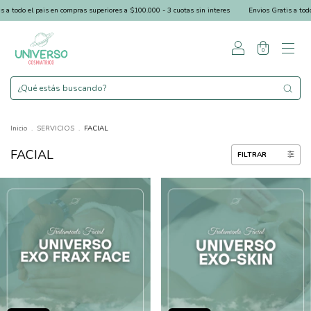
odo el pais en compras superiores a $100.000 - 3 cuotas sin interes
Envios Gratis a todo el 
0
Inicio
.
SERVICIOS
.
FACIAL
FACIAL
FILTRAR