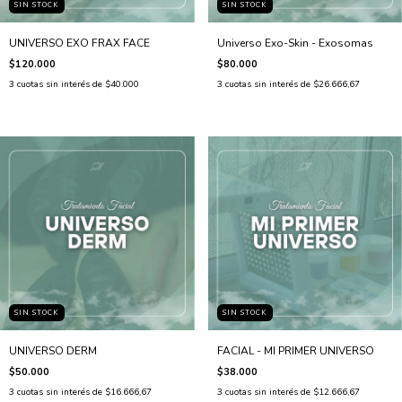
SIN STOCK
SIN STOCK
UNIVERSO EXO FRAX FACE
Universo Exo-Skin - Exosomas
$120.000
$80.000
3
cuotas sin interés de
$40.000
3
cuotas sin interés de
$26.666,67
SIN STOCK
SIN STOCK
UNIVERSO DERM
FACIAL - MI PRIMER UNIVERSO
$50.000
$38.000
3
cuotas sin interés de
$16.666,67
3
cuotas sin interés de
$12.666,67