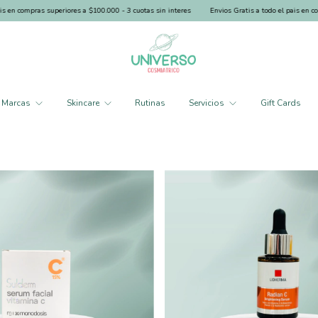
s superiores a $100.000 - 3 cuotas sin interes
Envios Gratis a todo el pais en compras superi
Marcas
Skincare
Rutinas
Servicios
Gift Cards