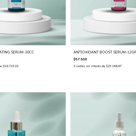
ATING SERUM-30CC
ANTIOXIDANT BOOST SERUM-12G
$57.500
de
$16.733,33
3
cuotas sin interés de
$19.166,67