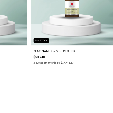
SIN STOCK
NIACINAMIDE+ SERUM X 30 G
$53.240
3
cuotas sin interés de
$17.746,67