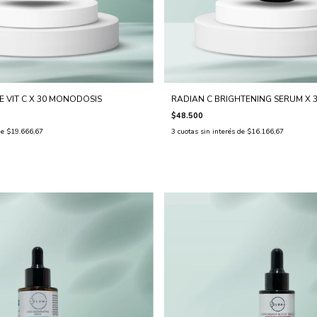
E VIT C X 30 MONODOSIS
RADIAN C BRIGHTENING SERUM X 3
$48.500
de
$19.666,67
3
cuotas sin interés de
$16.166,67