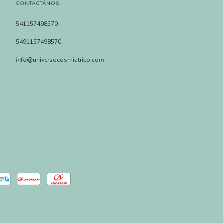
CONTACTÁNOS
541157498570
5491157498570
info@universocosmiatrico.com