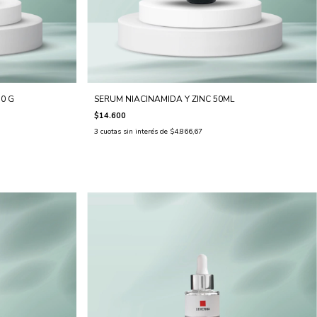
0 G
SERUM NIACINAMIDA Y ZINC 50ML
$14.600
3
cuotas sin interés de
$4.866,67