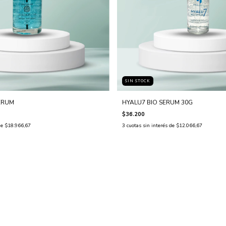
SIN STOCK
ERUM
HYALU7 BIO SERUM 30G
$36.200
de
$18.966,67
3
cuotas sin interés de
$12.066,67